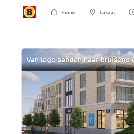
Home
Lokaal
Van lege panden naar bruisend 