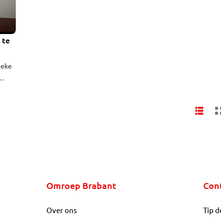
 te
ieke
kent
ch op
Omroep Brabant
Con
Over ons
Tip d