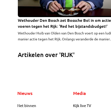
Wethouder Den Bosch zet Bossche Bol in om actie
voeren tegen het Rijk: 'Red het bijstandsbudget!'
Wethouder Huib van Olden van Den Bosch voert op een lud
manier actie tegen het Rijk. Onlangs veranderde de manier
waarop uitkeringen worden verdeeld. Voor Den Bosch bete
dit dat ze op termijn ruim elf miljoen euro minder gaan
Artikelen over 'RIJK'
ontvangen. In een YouTube-filmpje roept de wethouder,
gewapend met Bossche Bol, namens de gemeente Den Bos
tot actie.
Nieuws
Media
Net binnen
Kijk live TV