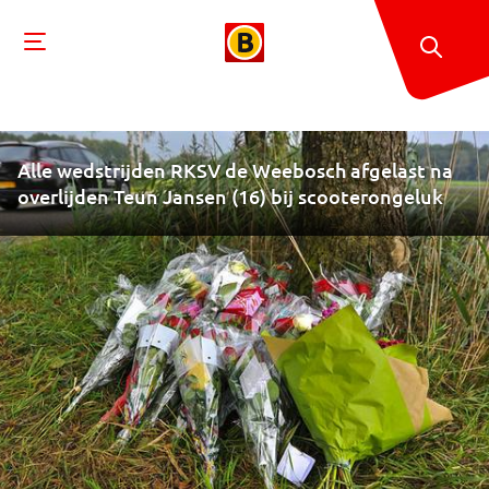
Alle wedstrijden RKSV de Weebosch afgelast na
overlijden Teun Jansen (16) bij scooterongeluk