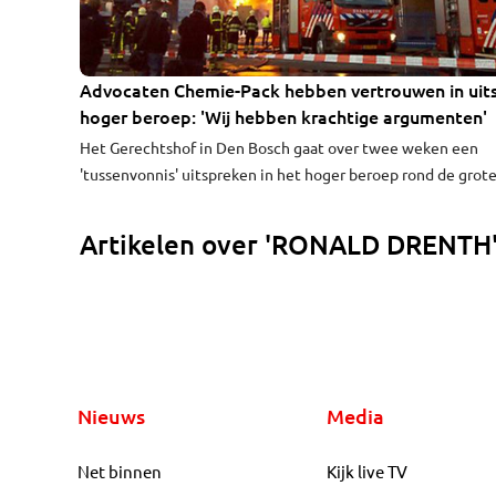
Advocaten Chemie-Pack hebben vertrouwen in uit
hoger beroep: 'Wij hebben krachtige argumenten'
Het Gerechtshof in Den Bosch gaat over twee weken een
'tussenvonnis' uitspreken in het hoger beroep rond de grot
brand bij Chemie-Pack in Moerdijk. De advocaten van het be
houden rekening met een positieve beslissing. "Wij hebben
Artikelen over 'RONALD DRENTH
krachtige argumenten waarmee we duidelijk maken dat er 
onduidelijkheden in de aanklacht staan", meldt advocaat R
Drenth kort na de regiezitting woensdag bij het Hof.
Nieuws
Media
Net binnen
Kijk live TV