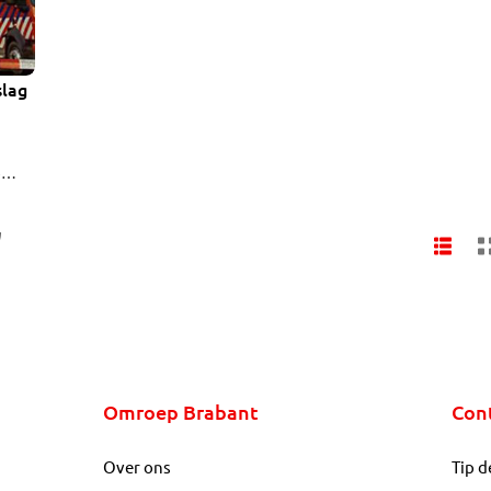
slag
e
drijf
'
grote
onald
Omroep Brabant
Con
Over ons
Tip d