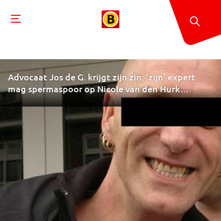
Advocaat Jos de G. krijgt zijn zin: ‘zijn’ expert
mag spermaspoor op Nicole van den Hurk
onderzoeken