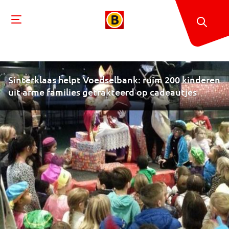
Sinterklaas helpt Voedselbank: ruim 200 kinderen
uit arme families getrakteerd op cadeautjes