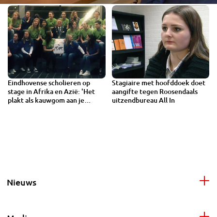
Eindhovense scholieren op
Stagiaire met hoofddoek doet
VIDEO
stage in Afrika en Azië: 'Het
aangifte tegen Roosendaals
plakt als kauwgom aan je
uitzendbureau All In
schoen'
Nieuws