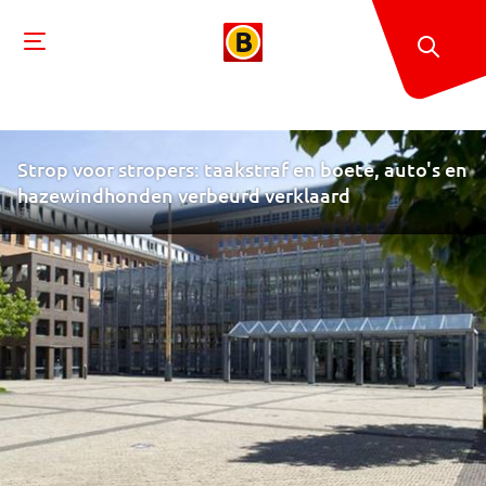
Strop voor stropers: taakstraf en boete, auto's en
hazewindhonden verbeurd verklaard