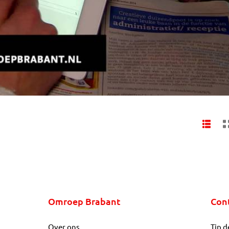
Omroep Brabant
Con
Over ons
Tip d