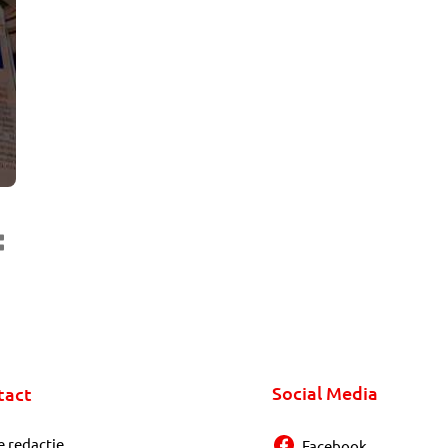
Social Media
tact
e redactie
Facebook