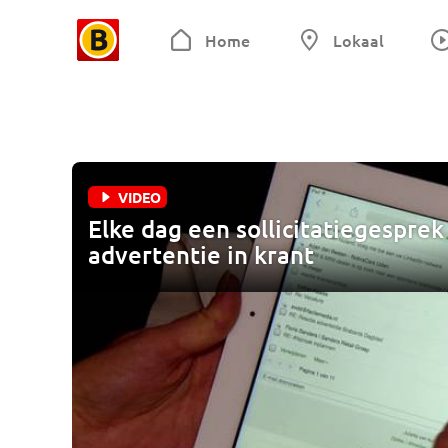
Home
Lokaal
VIDEO
Elke dag een sollicitatiegesprek
advertentie in krant