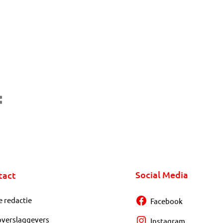
Social Media
tact
e redactie
Facebook
overslaggevers
Instagram