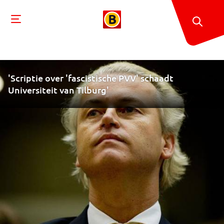
'Scriptie over 'fascistische PVV' schaadt
Universiteit van Tilburg'