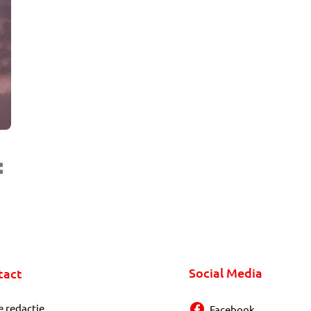
Social Media
tact
e redactie
Facebook