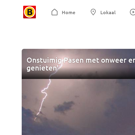
Home
Lokaal
Onstuimig Pasen met onweer en 
genieten'