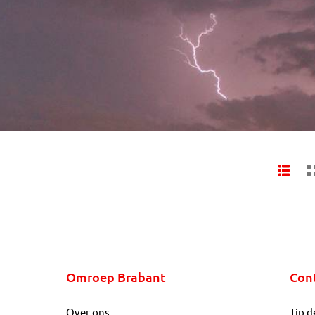
Omroep Brabant
Con
Over ons
Tip d