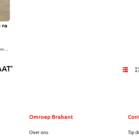
e na
voor
er
AAT'
wond,
Omroep Brabant
Con
Over ons
Tip d