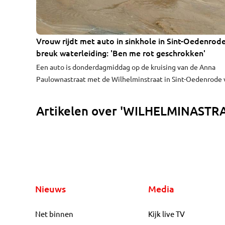
Vrouw rijdt met auto in sinkhole in Sint-Oedenrod
1:18
breuk waterleiding: 'Ben me rot geschrokken'
Een auto is donderdagmiddag op de kruising van de Anna
Paulownastraat met de Wilhelminstraat in Sint-Oedenrode 
een deel in de aardbodem verdwenen. Door een gebroken
waterleiding ontstond in de straat een sinkhole van ongeve
Artikelen over 'WILHELMINASTR
een meter diep. De bestuurster van de auto raakte niet ge
maar vertelt wel ‘flink geschrokken’ te zijn.
Nieuws
Media
Net binnen
Kijk live TV