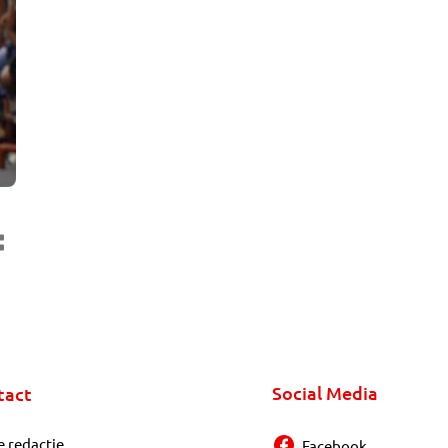
Social Media
tact
e redactie
Facebook