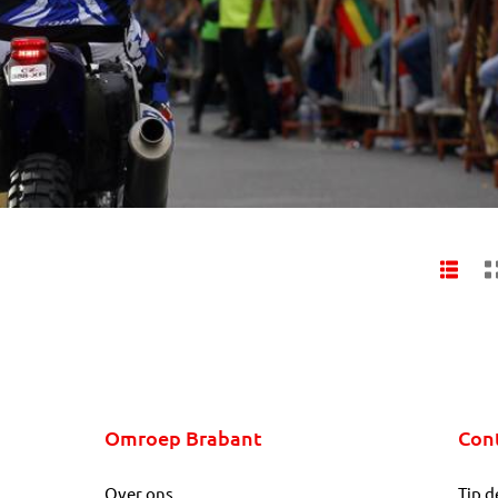
Omroep Brabant
Con
Over ons
Tip d