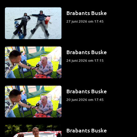
Brabants Buske
27 juni 2026 om 17:45
Brabants Buske
24 juni 2026 om 17:15
Brabants Buske
20 juni 2026 om 17:45
Brabants Buske