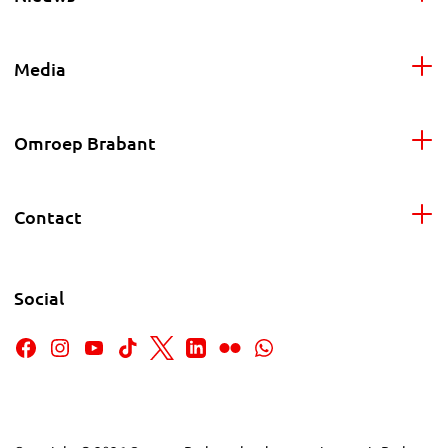
Media
Omroep Brabant
Contact
Social