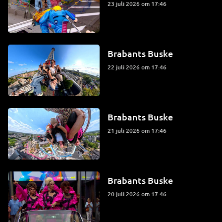
23 juli 2026 om 17:46
Brabants Buske
22 juli 2026 om 17:46
Brabants Buske
21 juli 2026 om 17:46
Brabants Buske
20 juli 2026 om 17:46