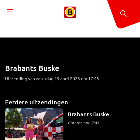
Brabants Buske
Uitzending van zaterdag 19 april 2025 om 17:45
Eerdere uitzendingen
Brabants Buske
Gisteren om 17:45