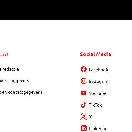
Social Media
tact
e redactie
Facebook
overslaggevers
Instagram
s en contactgegevens
YouTube
TikTok
X
LinkedIn