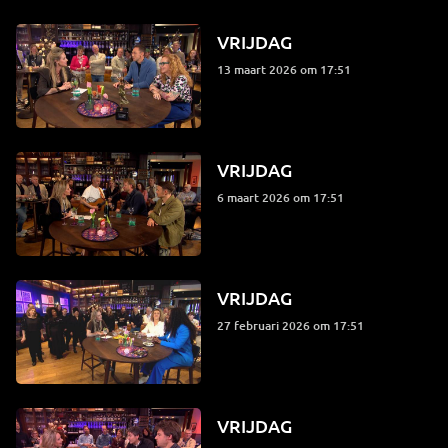
VRIJDAG
13 maart 2026 om 17:51
VRIJDAG
6 maart 2026 om 17:51
VRIJDAG
27 februari 2026 om 17:51
VRIJDAG