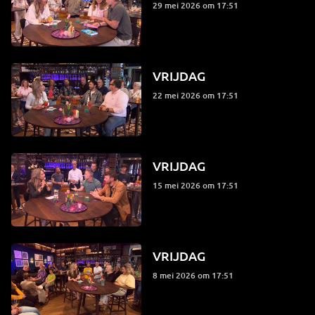
29 mei 2026 om 17:51
VRIJDAG
22 mei 2026 om 17:51
VRIJDAG
15 mei 2026 om 17:51
VRIJDAG
8 mei 2026 om 17:51