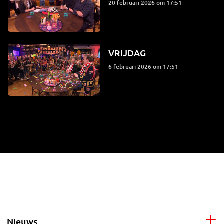
20 februari 2026 om 17:51
VRIJDAG
6 februari 2026 om 17:51
Nieuws