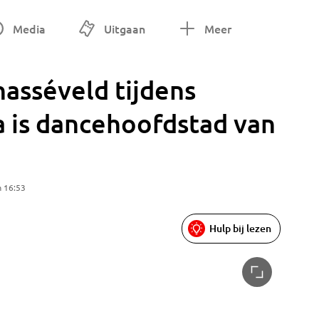
Media
Uitgaan
Meer
asséveld tijdens
a is dancehoofdstad van
m 16:53
Hulp bij lezen
Hier kun