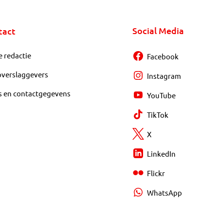
Social Media
tact
e redactie
Facebook
overslaggevers
Instagram
s en contactgegevens
YouTube
TikTok
X
LinkedIn
Flickr
WhatsApp