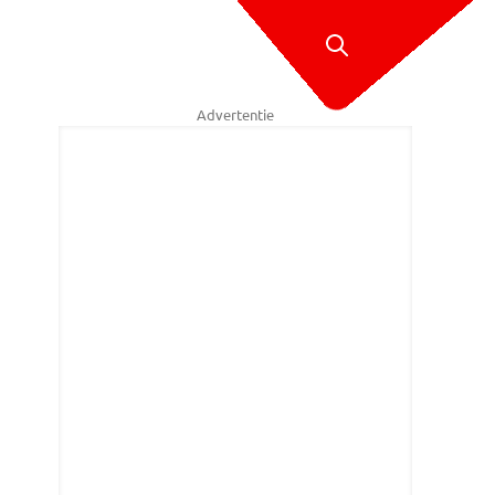
Advertentie
 je dus vanaf springen. Foto: Raymond Merkx