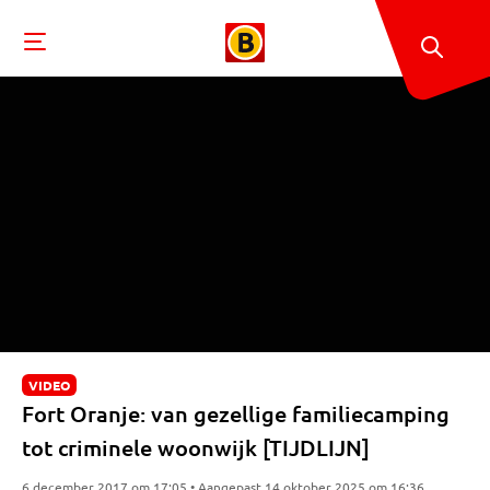
VIDEO
Fort Oranje: van gezellige familiecamping
tot criminele woonwijk [TIJDLIJN]
6 december 2017 om 17:05 • Aangepast 14 oktober 2025 om 16:36