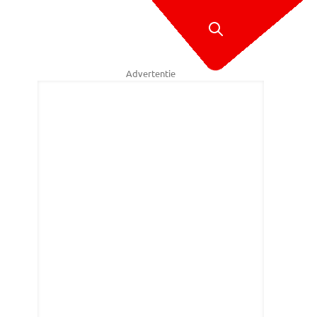
Advertentie
de nieuwe functie van de app eruit zien. (Foto: Raymond Merkx)