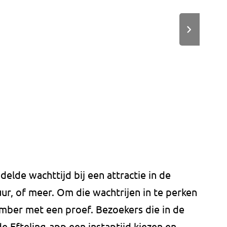
lde wachttijd bij een attractie in de
uur, of meer. Om die wachtrijen in te perken
ember met een proef. Bezoekers die in de
e Efteling-app een instaptijd kiezen en