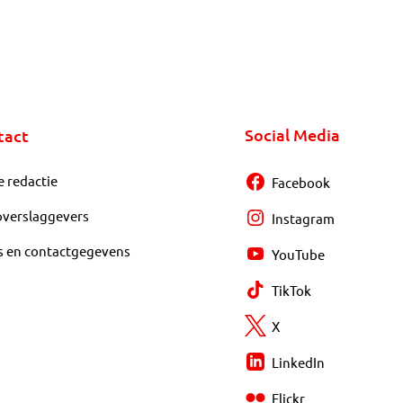
Social Media
tact
e redactie
Facebook
overslaggevers
Instagram
s en contactgegevens
YouTube
TikTok
X
LinkedIn
Flickr