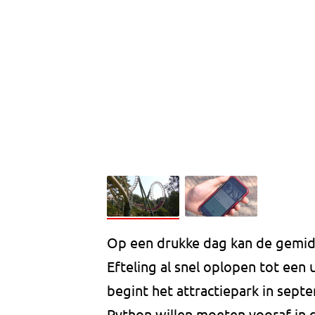
Op een drukke dag kan de gemidde
Efteling al snel oplopen tot een 
begint het attractiepark in sept
Python willen moeten vooraf in d