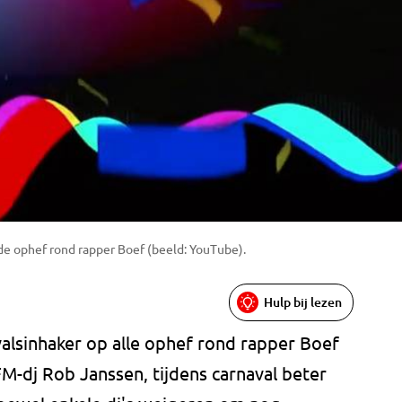
de ophef rond rapper Boef (beeld: YouTube).
Hulp bij lezen
alsinhaker op alle ophef rond rapper Boef
FM-dj Rob Janssen, tijdens carnaval beter