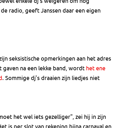
oewel enkele dj's weigeren om nog
de radio, geeft Janssen daar een eigen
 zijn seksistische opmerkingen aan het adres
ft gaven na een lekke band, wordt
het ene
d
. Sommige dj's draaien zijn liedjes niet
t het wel iets gezelliger", zei hij in zijn
 is per slot van rekening bijna carnaval en