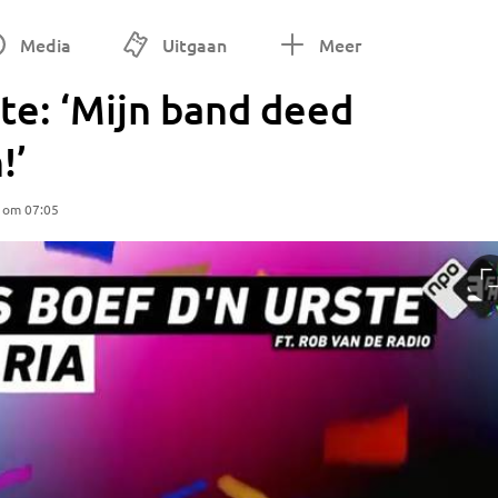
Media
Uitgaan
Meer
ste: ‘Mijn band deed
!’
5 om 07:05