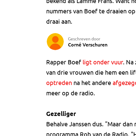
bekend als Lamme Frans. Want h
nummers van Boef te draaien op 
draai aan.
Geschreven door
Corné Verschuren
Rapper Boef
ligt onder vuur
. Na
van drie vrouwen die hem een li
optreden
na het andere
afgezeg
meer op de radio.
Gezelliger
Behalve Janssen dus. "Maar dan moe
programma Rob van de Radio. "Het