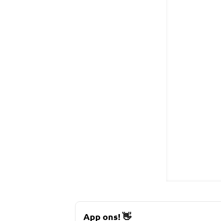
App ons!
👋