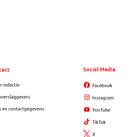
Social Media
tact
e redactie
Facebook
overslaggevers
Instagram
s en contactgegevens
YouTube
TikTok
X