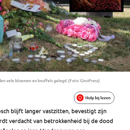
n vele bloemen en knuffels gelegd. (Foto: GinoPress)
Hulp bij lezen
ch blijft langer vastzitten, bevestigt zijn
ordt verdacht van betrokkenheid bij de dood