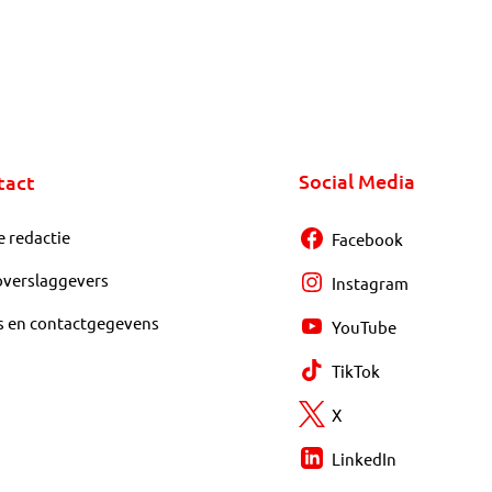
Social Media
tact
e redactie
Facebook
overslaggevers
Instagram
s en contactgegevens
YouTube
TikTok
X
LinkedIn