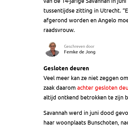
van de 14-jarige Savannah in jun
tussentijdse zitting in Utrecht.
afgerond worden en Angelo moet
raadsvrouw.
Geschreven door
Femke de Jong
Gesloten deuren
Veel meer kan ze niet zeggen om
zaak daarom
achter gesloten de
altijd ontkend betrokken te zijn 
Savannah werd in juni dood gevon
haar woonplaats Bunschoten, nad