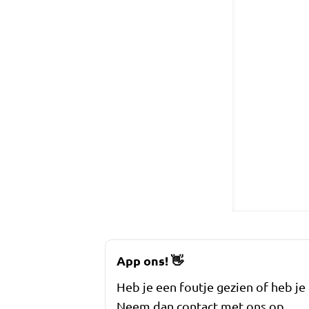
App ons!
👋
Heb je een foutje gezien of heb je
Neem dan contact met ons op.