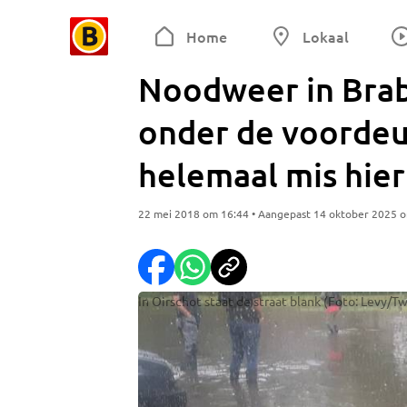
Home
Lokaal
Noodweer in Brab
onder de voordeur
helemaal mis hier
22 mei 2018 om 16:44 • Aangepast 14 oktober 2025 
In Oirschot staat de straat blank (Foto: Levy/Tw