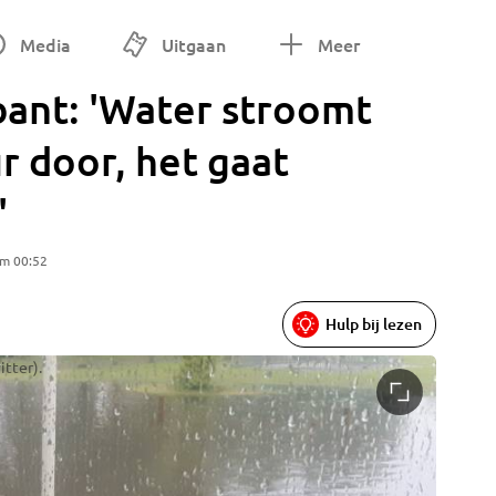
Media
Uitgaan
Meer
ant: 'Water stroomt
 door, het gaat
'
om 00:52
Hulp bij lezen
itter).
Schübert