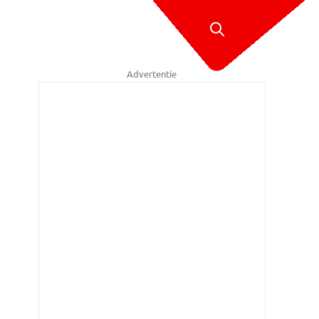
Advertentie
laan in Rosmalen (Foto: Omroep Brabant).