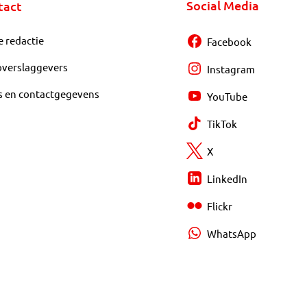
Social Media
tact
e redactie
Facebook
overslaggevers
Instagram
s en contactgegevens
YouTube
TikTok
X
LinkedIn
Flickr
WhatsApp