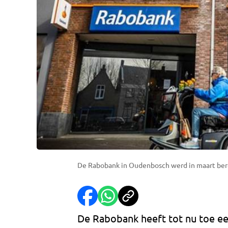
De Rabobank in Oudenbosch werd in maart be
De Rabobank heeft tot nu toe e