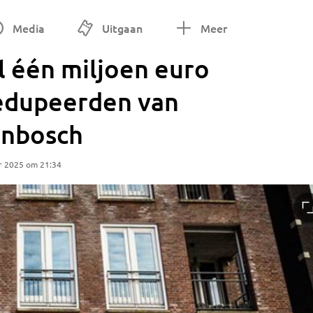
Media
Uitgaan
Meer
l één miljoen euro
edupeerden van
enbosch
r 2025 om 21:34