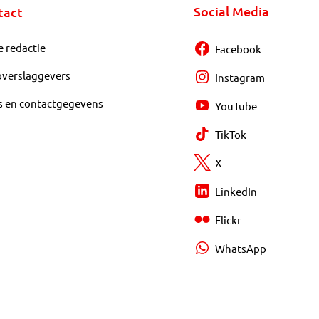
Social Media
tact
e redactie
Facebook
overslaggevers
Instagram
s en contactgegevens
YouTube
TikTok
X
LinkedIn
Flickr
WhatsApp