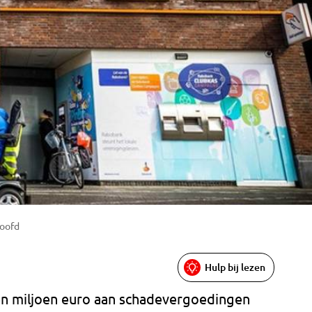
roofd
Hulp bij lezen
en miljoen euro aan schadevergoedingen