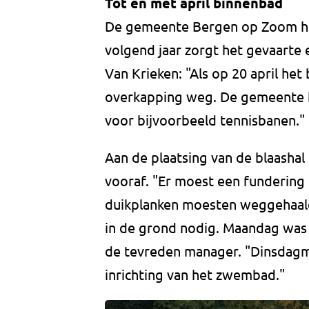
Tot en met april binnenbad
De gemeente Bergen op Zoom hee
volgend jaar zorgt het gevaarte 
Van Krieken: "Als op 20 april he
overkapping weg. De gemeente k
voor bijvoorbeeld tennisbanen."
Aan de plaatsing van de blaasha
vooraf. "Er moest een funderin
duikplanken moesten weggehaal
in de grond nodig. Maandag was 
de tevreden manager. "Dinsdagm
inrichting van het zwembad."