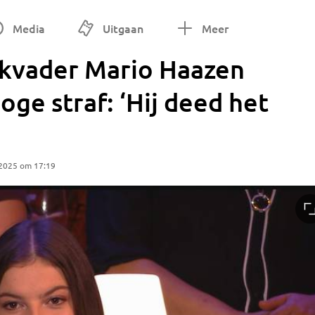
Media
Uitgaan
Meer
kvader Mario Haazen
oge straf: ‘Hij deed het
 2025 om 17:19