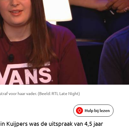
traf voor haar vader. (Beeld: RTL Late Night)
Hulp bij lezen
n Kuijpers was de uitspraak van 4,5 jaar