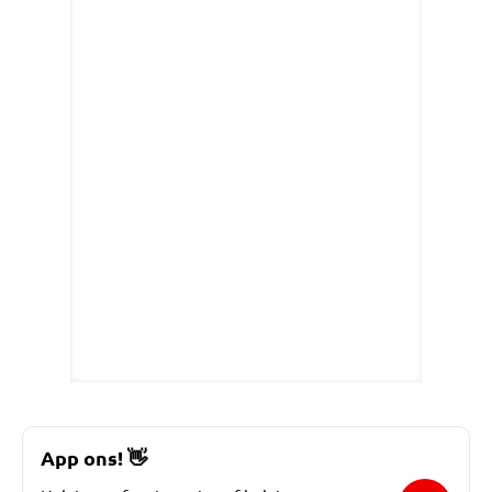
App ons!
👋