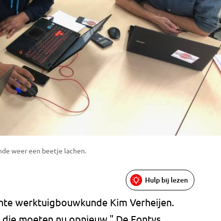
ende weer een beetje lachen.
Hulp bij lezen
ente werktuigbouwkunde Kim Verheijen.
n die moeten nu opnieuw." De Fontys