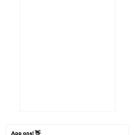
App ons!
👋