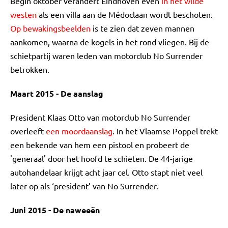
Begin oktober verandert Eindhoven even
in het wilde
westen
als een villa aan de Médoclaan wordt beschoten.
Op bewakingsbeelden
is te zien dat zeven mannen
aankomen, waarna de kogels in het rond vliegen. Bij de
schietpartij waren leden van motorclub No Surrender
betrokken.
Maart 2015 - De aanslag
President Klaas Otto van motorclub No Surrender
overleeft
een moordaanslag
. In het Vlaamse Poppel trekt
een bekende van hem een pistool en probeert de
'generaal' door het hoofd te schieten. De 44-jarige
autohandelaar krijgt acht jaar cel. Otto stapt niet veel
later op als ‘president’ van No Surrender.
Juni 2015 - De naweeën