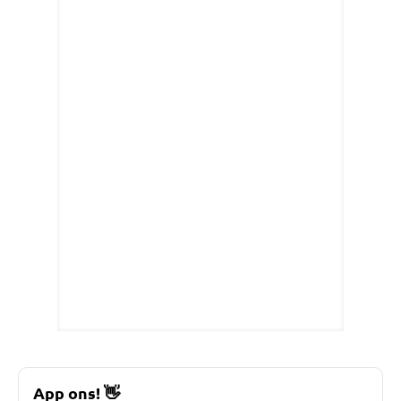
App ons!
👋