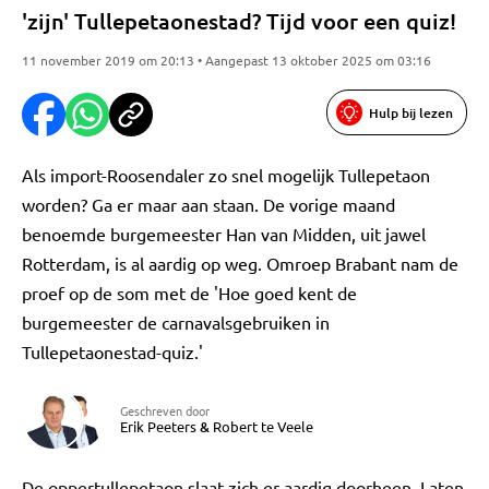
'zijn' Tullepetaonestad? Tijd voor een quiz!
11 november 2019 om 20:13 • Aangepast 13 oktober 2025 om 03:16
Hulp bij lezen
Als import-Roosendaler zo snel mogelijk Tullepetaon
worden? Ga er maar aan staan. De vorige maand
benoemde burgemeester Han van Midden, uit jawel
Rotterdam, is al aardig op weg. Omroep Brabant nam de
proef op de som met de 'Hoe goed kent de
burgemeester de carnavalsgebruiken in
Tullepetaonestad-quiz.'
Geschreven door
Erik Peeters
&
Robert te Veele
De oppertullepetaon slaat zich er aardig doorheen. Laten