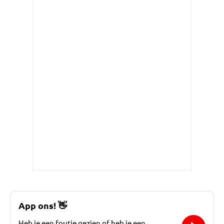
App ons!
👋
Heb je een foutje gezien of heb je een