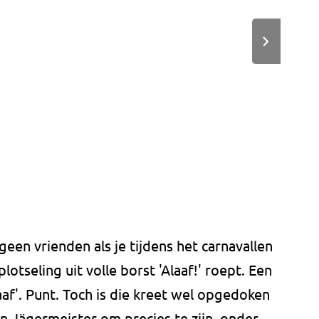
geen vrienden als je tijdens het carnavallen
otseling uit volle borst 'Alaaf!' roept. Een
af'. Punt. Toch is die kreet wel opgedoken
n Jägermeister om precies te zijn, onder