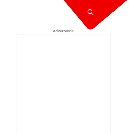
Advertentie
Den Bosch, da's niet best.