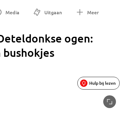
Media
Uitgaan
Meer
 Oeteldonkse ogen:
in bushokjes
Hulp bij lezen
Alaaf in 