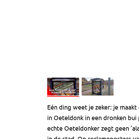
Eén ding weet je zeker: je maakt 
in Oeteldonk in een dronken bui pl
echte Oeteldonker zegt geen 'ala
in de stad. Op reclameposters va