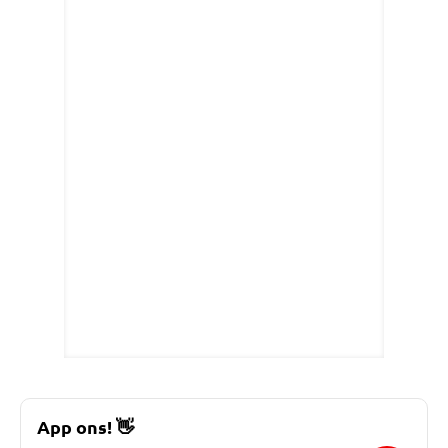
App ons!
👋