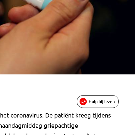
Hulp bij lezen
et coronavirus. De patiënt kreeg tijdens
op maandagmiddag griepachtige