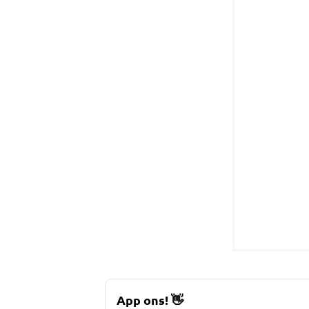
App ons!
👋