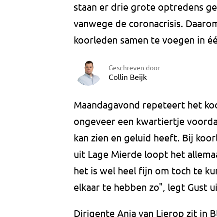
staan er drie grote optredens g
vanwege de coronacrisis. Daarom
koorleden samen te voegen in é
Geschreven door
Collin Beijk
Maandagavond repeteert het koo
ongeveer een kwartiertje voorda
kan zien en geluid heeft. Bij koo
uit Lage Mierde loopt het allemaal
het is wel heel fijn om toch te 
elkaar te hebben zo", legt Gust ui
Dirigente Anja van Lierop zit in B