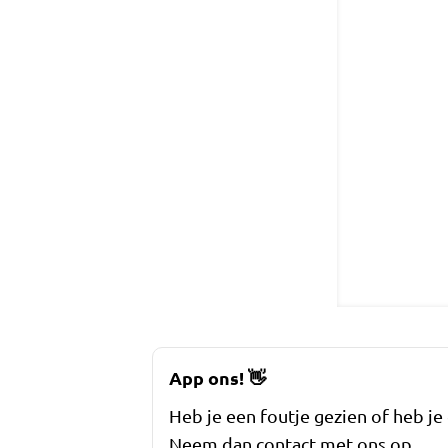
App ons!
👋
Heb je een foutje gezien of heb je
Neem dan contact met ons op.