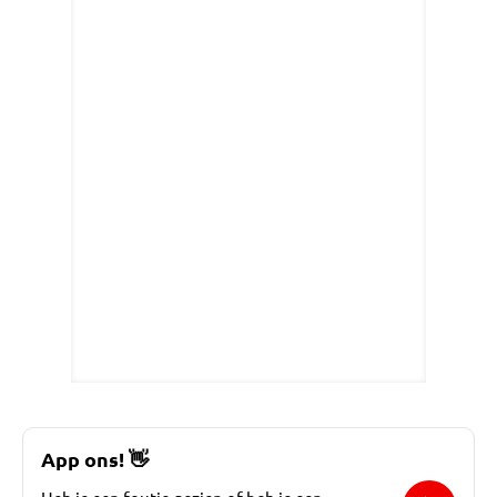
App ons!
👋