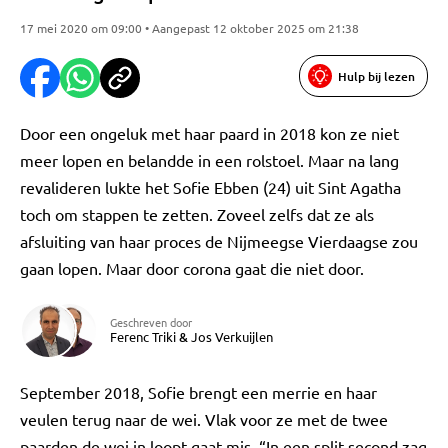
17 mei 2020 om 09:00 • Aangepast 12 oktober 2025 om 21:38
Hulp bij lezen
Door een ongeluk met haar paard in 2018 kon ze niet
meer lopen en belandde in een rolstoel. Maar na lang
revalideren lukte het Sofie Ebben (24) uit Sint Agatha
toch om stappen te zetten. Zoveel zelfs dat ze als
afsluiting van haar proces de Nijmeegse Vierdaagse zou
gaan lopen. Maar door corona gaat die niet door.
Geschreven door
Ferenc Triki
&
Jos Verkuijlen
September 2018, Sofie brengt een merrie en haar
veulen terug naar de wei. Vlak voor ze met de twee
paarden de wei in loopt gaat mis. “In een split second zag