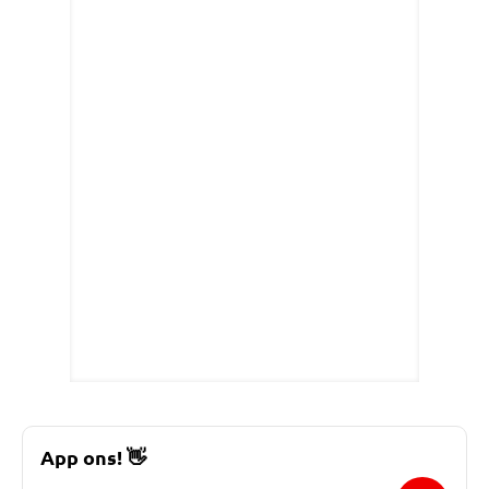
App ons!
👋