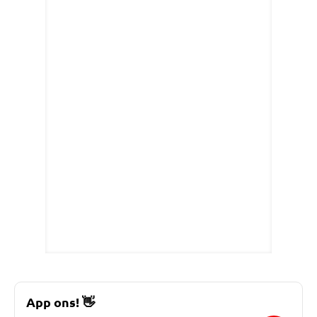
App ons!
👋