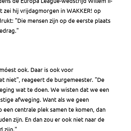
jdens de Europa League-wedstrijd Willem II-
 zei hij vrijdagmorgen in WAKKER! op
ukt: "Die mensen zijn op de eerste plaats
edrag."
móest ook. Daar is ook voor
t niet", reageert de burgemeester. "De
eging wat te doen. We wisten dat we een
astige afweging. Want als we geen
 een centrale plek samen te komen, dan
den zijn. En dan zou er ook niet naar de
 zijn."