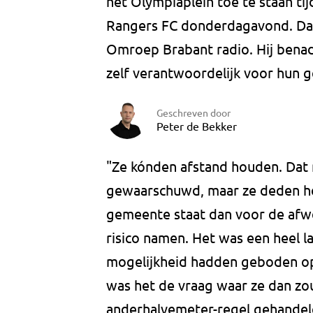
het Olympiaplein toe te staan ti
Rangers FC donderdagavond. Dat
Omroep Brabant radio. Hij benadr
zelf verantwoordelijk voor hun g
Geschreven door
Peter de Bekker
"Ze kónden afstand houden. Dat 
gewaarschuwd, maar ze deden he
gemeente staat dan voor de afw
risico namen. Het was een heel l
mogelijkheid hadden geboden op
was het de vraag waar ze dan zou
anderhalvemeter-regel gehandeld