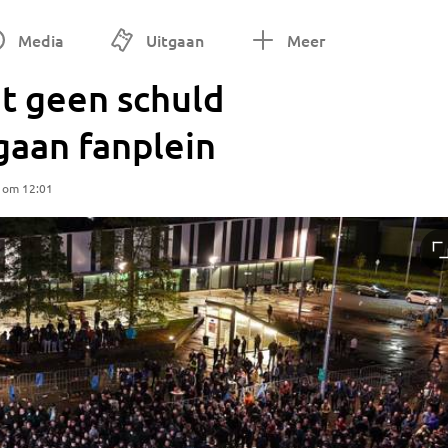
Media
Uitgaan
Meer
t geen schuld
gaan fanplein
 om 12:01