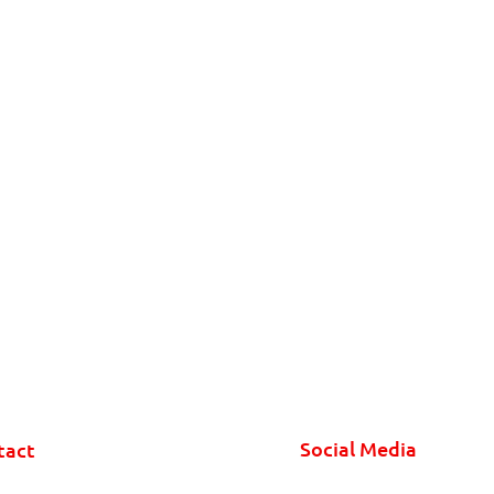
Social Media
tact