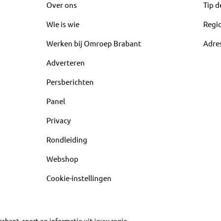
Over ons
Tip d
Wie is wie
Regi
Werken bij Omroep Brabant
Adre
Adverteren
Persberichten
Panel
Privacy
Rondleiding
Webshop
Cookie-instellingen
abant, sport en informatie uit jouw regio.