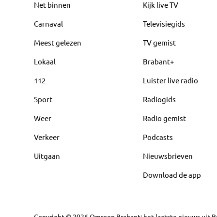
Net binnen
Kijk live TV
Carnaval
Televisiegids
Meest gelezen
TV gemist
Lokaal
Brabant+
112
Luister live radio
Sport
Radiogids
Weer
Radio gemist
Verkeer
Podcasts
Uitgaan
Nieuwsbrieven
Download de app
Copyright
©
2026
Omroep Brabant: het laatste nieuws uit Br