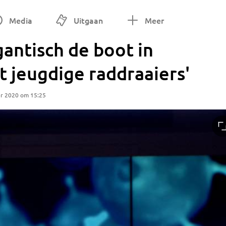
Media
Uitgaan
Meer
gantisch de boot in
 jeugdige raddraaiers'
r 2020 om 15:25