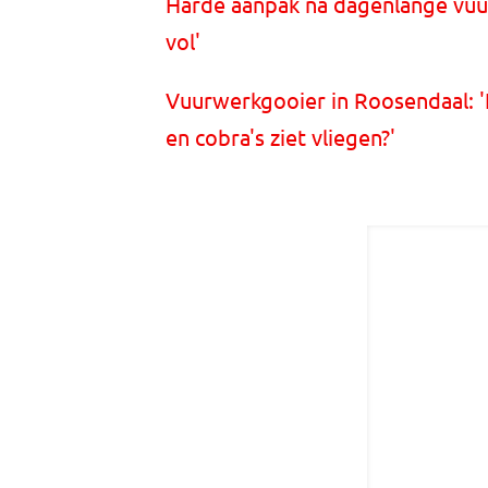
Harde aanpak na dagenlange vuur
vol'
Vuurwerkgooier in Roosendaal: '
en cobra's ziet vliegen?'