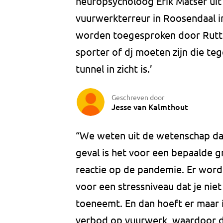
neuropsycholoog Erik Matser ui
vuurwerkterreur in Roosendaal 
worden toegesproken door Rutte
sporter of dj moeten zijn die te
tunnel in zicht is.’
Geschreven door
Jesse van Kalmthout
“We weten uit de wetenschap dat 
geval is het voor een bepaalde 
reactie op de pandemie. Er wor
voor een stressniveau dat je nie
toeneemt. En dan hoeft er maar í
verbod op vuurwerk, waardoor de