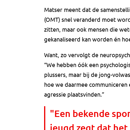
Matser meent dat de samenstel
(OMT) snel veranderd moet worde
zitten, maar ook mensen die wet
gekanaliseerd kan worden én ho
Want, zo vervolgt de neuropsychol
“We hebben óók een psychologisc
plussers, maar bij de jong-volwa
hoe we daarmee communiceren e
agressie plaatsvinden.”
"Een bekende sport
jeugd zegt dat het