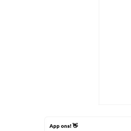
App ons!
👋