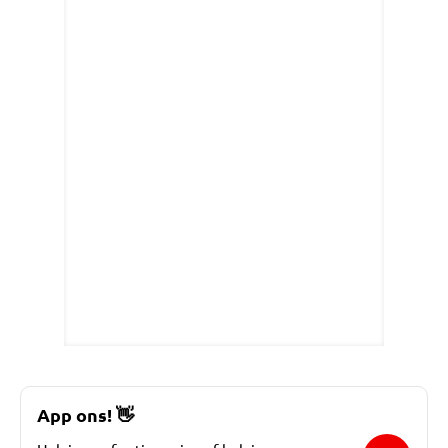
App ons!
👋