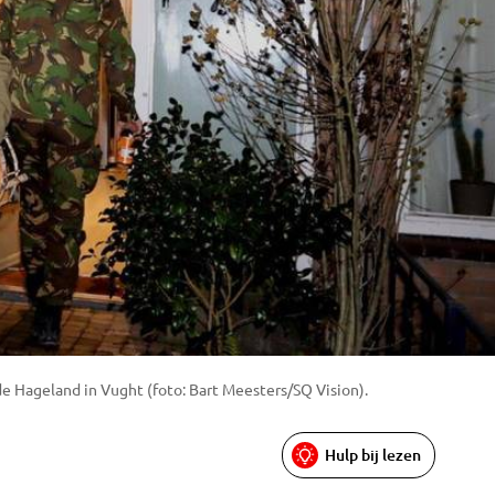
e Hageland in Vught (foto: Bart Meesters/SQ Vision).
Hulp bij lezen