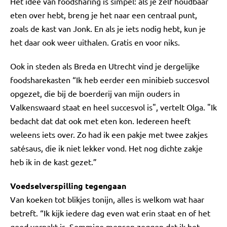
Het idee van foodsharing is simpel: als je zelf houdbaar
eten over hebt, breng je het naar een centraal punt,
zoals de kast van Jonk. En als je iets nodig hebt, kun je
het daar ook weer uithalen. Gratis en voor niks.
Ook in steden als Breda en Utrecht vind je dergelijke
foodsharekasten “Ik heb eerder een minibieb succesvol
opgezet, die bij de boerderij van mijn ouders in
Valkenswaard staat en heel succesvol is", vertelt Olga. "Ik
bedacht dat dat ook met eten kon. Iedereen heeft
weleens iets over. Zo had ik een pakje met twee zakjes
satésaus, die ik niet lekker vond. Het nog dichte zakje
heb ik in de kast gezet.”
Voedselverspilling tegengaan
Van koeken tot blikjes tonijn, alles is welkom wat haar
betreft. “Ik kijk iedere dag even wat erin staat en of het
goed verpakt is. Sommige mensen zeggen dat ik het