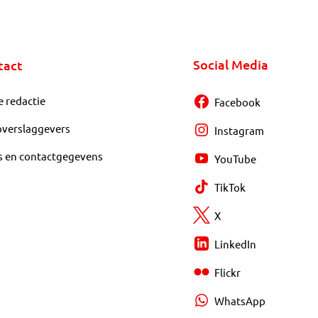
Social Media
tact
e redactie
Facebook
overslaggevers
Instagram
s en contactgegevens
YouTube
TikTok
X
LinkedIn
Flickr
WhatsApp